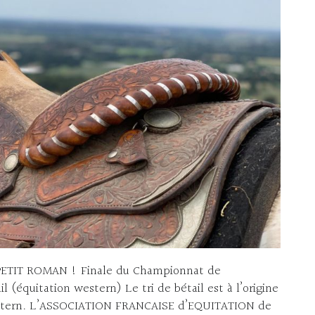
 PETIT ROMAN ! Finale du Championnat de
il (équitation western) Le tri de bétail est à l’origine
 western. L’ASSOCIATION FRANCAISE d’EQUITATION de