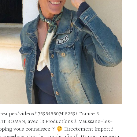
ealpes/videos/1759545507418259/ France 3
TIT ROMAN, avec 13 Productions à Maussane-les-
ping vous connaissez ?
Directement importé
es cow-boys dans les ranchs afin d’attraper une veau