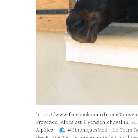
https://www.facebook.com/france3provenc
Provence-Alpes est à Pension cheval LE PE
Alpilles ·
#ChroniquesMed | Le Team Ro
des Etats-Unis, le roping imite le travail d